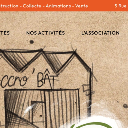
truction - Collecte - Animations - Vente
5 Rue
Le Local
L’équipe
ITÉS
NOS ACTIVITÉS
L’ASSOCIATION
Le Local
L’équipe