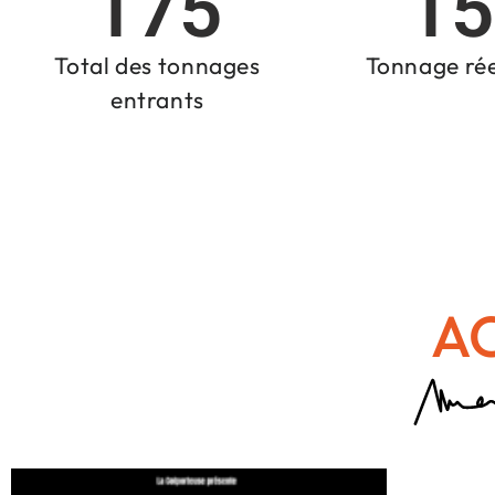
175
15
Total des tonnages
Tonnage ré
entrants
A