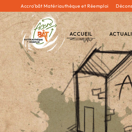
Accro’bât Matériauthèque et Réemploi
Décons
ACCUEIL
ACTUAL