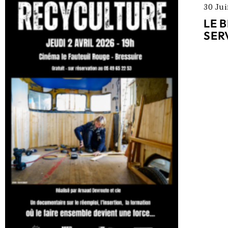
30 Ju
LE 
SER