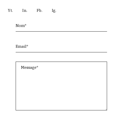
Yt.
In.
Fb.
Ig.