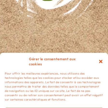
Gérer le consentement aux
cookies
ÉPICERIE DES MATÉRIAUX:
Pour offrir les meilleures expériences, nous utilisons des
technologies telles que les cookies pour stocker et/ou accéder aux
Ouverture le vendredi de 14h à 18h
informations des appareils. Le fait de consentir à ces technologies
nous permettra de traiter des données telles que le comportement
de navigation ou les ID uniques sur ce site. Le fait de ne pas
consentir ou de retirer son consentement peut avoir un effet négatif
sur certaines caractéristiques et fonctions.