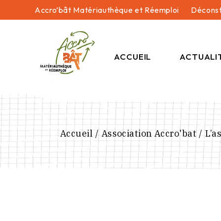
Skip
Accro’bât Matériauthèque et Réemploi
Déconst
to
the
content
ACCUEIL
ACTUALI
Accueil
Association Accro'bat
L’a